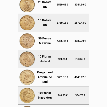
20 Dollars
3529.65 €
3744.99 €
US
10 Dollars
1759.15 €
1872.43 €
US
50 Pesos
4386.44 €
4689.30 €
Mexique
10 Florins
709.75 €
753.65 €
Holland
Krugerrand
Afrique de
3631.18 €
4045.02 €
Sud
10 Francs
340.23 €
364.78 €
Napoléon