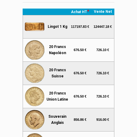
*
Vente Net
Achat HT
Lingot 1 Kg
117197.83 €
124447.18 €
20 Francs
676.50 €
726.10 €
Napoléon
20 Francs
676.50 €
726.10 €
Suisse
20 Francs
676.50 €
726.10 €
Union Latine
Souverain
856.86 €
916.00 €
Anglais